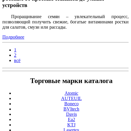
устройств
Проращивание семян – увлекательный процесс,
позволяющий получить свежие, богатые витаминами ростки
для салатов, смузи или рассады.
Подробнее
1
2
всё
Торговые марки каталога
Atomic
AUTEUIL
Boneco
BVItech
Davis
Ea2
KTJ
Lasertex