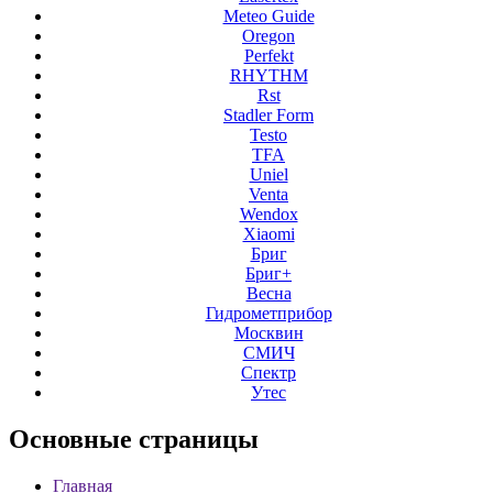
Meteo Guide
Oregon
Perfekt
RHYTHM
Rst
Stadler Form
Testo
TFA
Uniel
Venta
Wendox
Xiaomi
Бриг
Бриг+
Весна
Гидрометприбор
Москвин
СМИЧ
Спектр
Утес
Основные
страницы
Главная