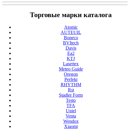
Торговые марки каталога
Atomic
AUTEUIL
Boneco
BVItech
Davis
Ea2
KTJ
Lasertex
Meteo Guide
Oregon
Perfekt
RHYTHM
Rst
Stadler Form
Testo
TFA
Uniel
Venta
Wendox
Xiaomi