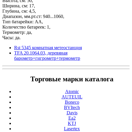
Высота, см: 50,
Ширина, см: 17,
Глубина, см: 4,5,
Диапазон, мм.рт.ст: 940...1060,
Тип батарейки: АА,
Количество батареек: 1,
Термометр: да,
Часы: да.
Rst 5345 комнатная метеостанция
TFA 20.1064.03, деревяная
барометр+гигрометр+термометр
Торговые марки каталога
Atomic
AUTEUIL
Boneco
BVItech
Davis
Ea2
KTJ
Lasertex