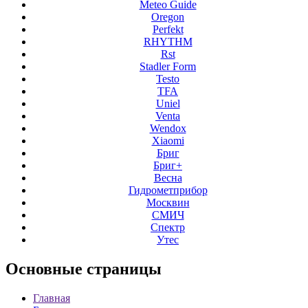
Meteo Guide
Oregon
Perfekt
RHYTHM
Rst
Stadler Form
Testo
TFA
Uniel
Venta
Wendox
Xiaomi
Бриг
Бриг+
Весна
Гидрометприбор
Москвин
СМИЧ
Спектр
Утес
Основные
страницы
Главная