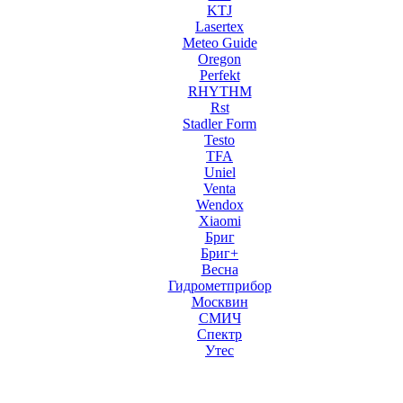
KTJ
Lasertex
Meteo Guide
Oregon
Perfekt
RHYTHM
Rst
Stadler Form
Testo
TFA
Uniel
Venta
Wendox
Xiaomi
Бриг
Бриг+
Весна
Гидрометприбор
Москвин
СМИЧ
Спектр
Утес