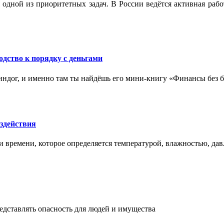
 одной из приоритетных задач. В России ведётся активная ра
одство к порядку с деньгами
ндог, и именно там ты найдёшь его мини‑книгу «Финансы без бо
здействия
и времени, которое определяется температурой, влажностью, дав
едставлять опасность для людей и имущества