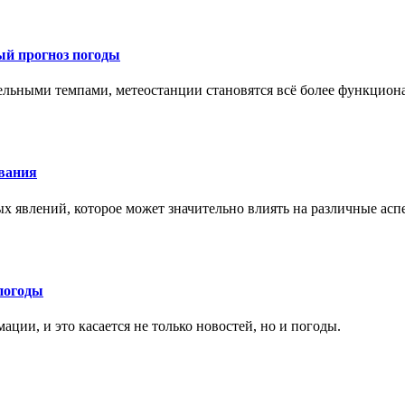
ый прогноз погоды
тельными темпами, метеостанции становятся всё более функцио
ования
х явлений, которое может значительно влиять на различные ас
погоды
ции, и это касается не только новостей, но и погоды.