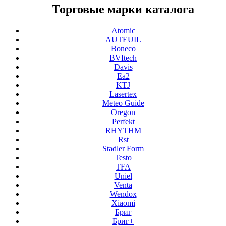
Торговые марки каталога
Atomic
AUTEUIL
Boneco
BVItech
Davis
Ea2
KTJ
Lasertex
Meteo Guide
Oregon
Perfekt
RHYTHM
Rst
Stadler Form
Testo
TFA
Uniel
Venta
Wendox
Xiaomi
Бриг
Бриг+