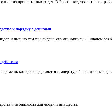
 одной из приоритетных задач. В России ведётся активная ра
одство к порядку с деньгами
ндог, и именно там ты найдёшь его мини‑книгу «Финансы без бо
здействия
и времени, которое определяется температурой, влажностью, дав
едставлять опасность для людей и имущества