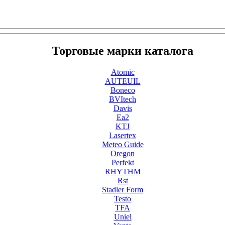
Торговые марки каталога
Atomic
AUTEUIL
Boneco
BVItech
Davis
Ea2
KTJ
Lasertex
Meteo Guide
Oregon
Perfekt
RHYTHM
Rst
Stadler Form
Testo
TFA
Uniel