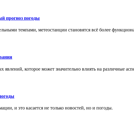
ый прогноз погоды
тельными темпами, метеостанции становятся всё более функцио
ования
х явлений, которое может значительно влиять на различные ас
погоды
ции, и это касается не только новостей, но и погоды.