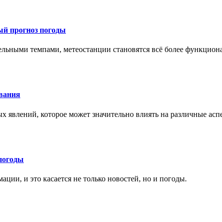
ый прогноз погоды
тельными темпами, метеостанции становятся всё более функцио
ования
х явлений, которое может значительно влиять на различные ас
погоды
ции, и это касается не только новостей, но и погоды.