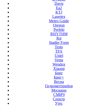
Davis
Ea2
KTJ
Lasertex
Meteo Guide
Oregon
Perfekt
RHYTHM
Rst
Stadler Form
Testo
TFA
Uniel
Venta
Wendox
Xiaomi
Бриг
Бриг+
Весна
Гидрометприбор
Москвин
СМИЧ
Спектр
Утес