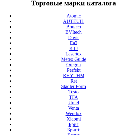
Торговые марки каталога
Atomic
AUTEUIL
Boneco
BVItech
Davis
Ea2
KTJ
Lasertex
Meteo Guide
Oregon
Perfekt
RHYTHM
Rst
Stadler Form
Testo
TFA
Uniel
Venta
Wendox
Xiaomi
Бриг
Бриг+