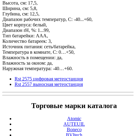
Высота, см: 17,5,
Ширина, см: 5,8,
Глубина, см: 12,5,
Диапазон рабочих температур, С: -40...+60,
Цвет корпуса: белый,
Диапазон rH, %: 1...99,
Тип батарейки: ААА,
Количество батареек: 3,
Источник питания: сеть/батарейка,
Температура в комнате, С: 0…+50,
Влажность в помещении: да,
Влажность за окном: да,
Наружная температура: -40…+60.
Rst 2575 цифровая метеостанция
Rst 2557 выносная метеостанция
Торговые марки каталога
Atomic
AUTEUIL
Boneco
BVItech