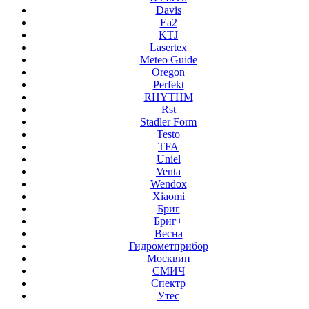
Davis
Ea2
KTJ
Lasertex
Meteo Guide
Oregon
Perfekt
RHYTHM
Rst
Stadler Form
Testo
TFA
Uniel
Venta
Wendox
Xiaomi
Бриг
Бриг+
Весна
Гидрометприбор
Москвин
СМИЧ
Спектр
Утес