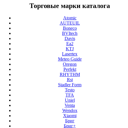
Торговые марки каталога
Atomic
AUTEUIL
Boneco
BVItech
Davis
Ea2
KTJ
Lasertex
Meteo Guide
Oregon
Perfekt
RHYTHM
Rst
Stadler Form
Testo
TFA
Uniel
Venta
Wendox
Xiaomi
Бриг
Бриг+