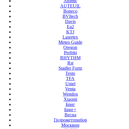
Atomic
AUTEUIL
Boneco
BVItech
Davis
Ea2
KTJ
Lasertex
Meteo Guide
Oregon
Perfekt
RHYTHM
Rst
Stadler Form
Testo
TFA
Uniel
Venta
Wendox
Xiaomi
Бриг
Бриг+
Весна
Гидрометприбор
Москвин