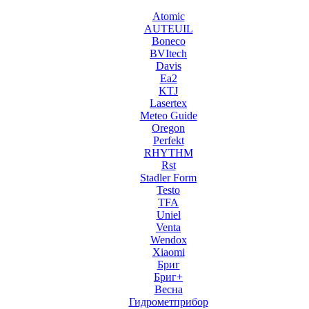
Atomic
AUTEUIL
Boneco
BVItech
Davis
Ea2
KTJ
Lasertex
Meteo Guide
Oregon
Perfekt
RHYTHM
Rst
Stadler Form
Testo
TFA
Uniel
Venta
Wendox
Xiaomi
Бриг
Бриг+
Весна
Гидрометприбор