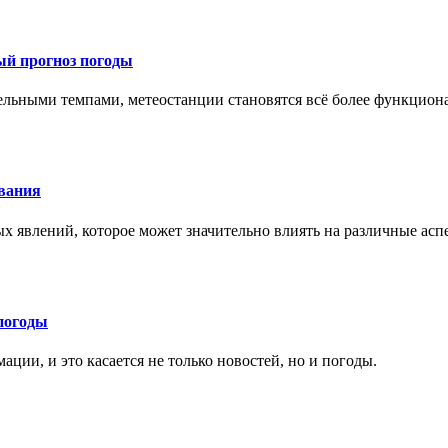
ый прогноз погоды
тельными темпами, метеостанции становятся всё более функцио
ования
х явлений, которое может значительно влиять на различные ас
погоды
ции, и это касается не только новостей, но и погоды.