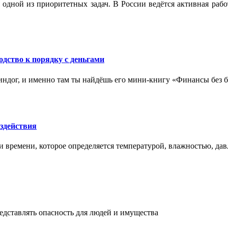
 одной из приоритетных задач. В России ведётся активная ра
одство к порядку с деньгами
ндог, и именно там ты найдёшь его мини‑книгу «Финансы без бо
здействия
и времени, которое определяется температурой, влажностью, дав
едставлять опасность для людей и имущества