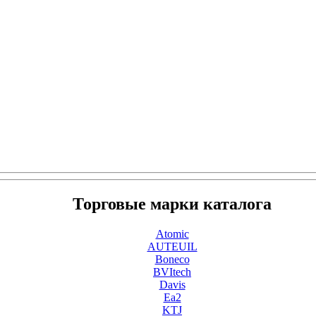
Торговые марки каталога
Atomic
AUTEUIL
Boneco
BVItech
Davis
Ea2
KTJ