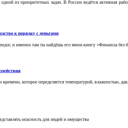
 одной из приоритетных задач. В России ведётся активная ра
одство к порядку с деньгами
ндог, и именно там ты найдёшь его мини‑книгу «Финансы без бо
здействия
и времени, которое определяется температурой, влажностью, дав
едставлять опасность для людей и имущества