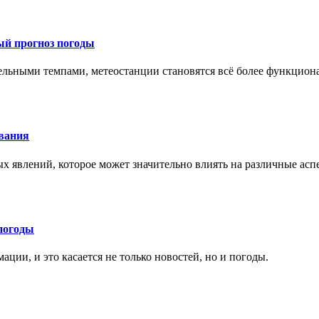
ый прогноз погоды
тельными темпами, метеостанции становятся всё более функцио
ования
х явлений, которое может значительно влиять на различные ас
погоды
ции, и это касается не только новостей, но и погоды.