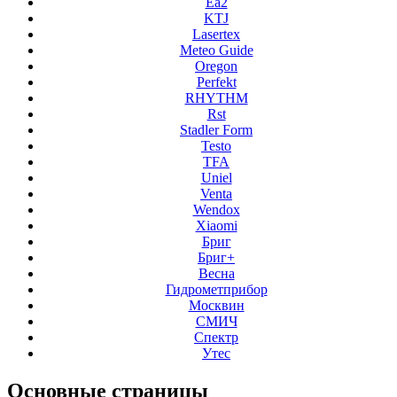
Ea2
KTJ
Lasertex
Meteo Guide
Oregon
Perfekt
RHYTHM
Rst
Stadler Form
Testo
TFA
Uniel
Venta
Wendox
Xiaomi
Бриг
Бриг+
Весна
Гидрометприбор
Москвин
СМИЧ
Спектр
Утес
Основные
страницы