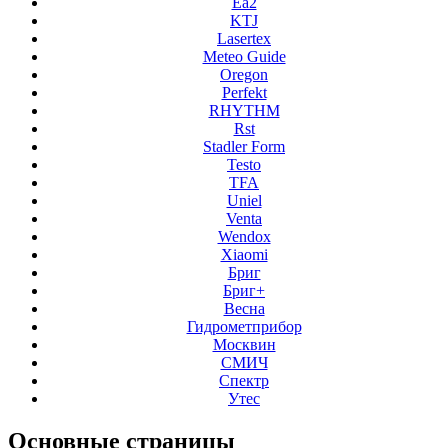
Ea2
KTJ
Lasertex
Meteo Guide
Oregon
Perfekt
RHYTHM
Rst
Stadler Form
Testo
TFA
Uniel
Venta
Wendox
Xiaomi
Бриг
Бриг+
Весна
Гидрометприбор
Москвин
СМИЧ
Спектр
Утес
Основные
страницы