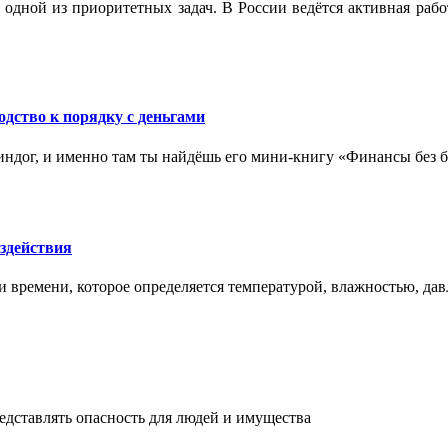
 одной из приоритетных задач. В России ведётся активная ра
одство к порядку с деньгами
ндог, и именно там ты найдёшь его мини‑книгу «Финансы без бо
здействия
и времени, которое определяется температурой, влажностью, дав
едставлять опасность для людей и имущества