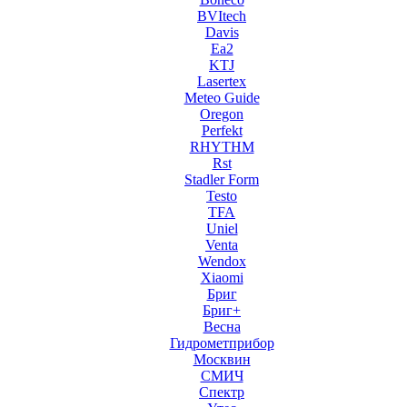
BVItech
Davis
Ea2
KTJ
Lasertex
Meteo Guide
Oregon
Perfekt
RHYTHM
Rst
Stadler Form
Testo
TFA
Uniel
Venta
Wendox
Xiaomi
Бриг
Бриг+
Весна
Гидрометприбор
Москвин
СМИЧ
Спектр