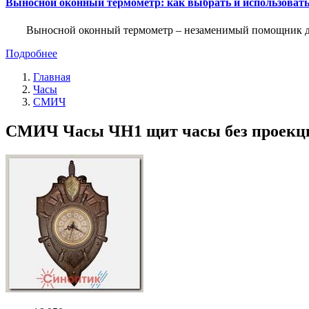
Выносной оконный термометр: как выбрать и использоват
Выносной оконный термометр – незаменимый помощник для 
Подробнее
Главная
Часы
СМИЧ
СМИЧ Часы ЧН1 щит часы без проекци