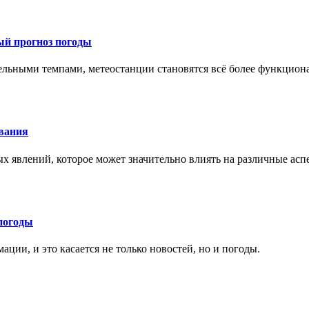
ый прогноз погоды
тельными темпами, метеостанции становятся всё более функцио
ования
х явлений, которое может значительно влиять на различные ас
погоды
ции, и это касается не только новостей, но и погоды.