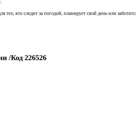
ь
тех, кто следит за погодой, планирует свой день или заботитс
и /Код 226526