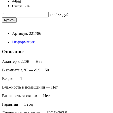
7 812
Скидка 17%
6 483
руб
x
Артикул: 221786
Информация
Описание
Адаптер к 220В — Нет
В комнате t, °С — -9,9~+50
Вес, кг — 1
Влажность в помещении — Нет
Влажность за окном — Нет
Гарантия — 1 год
Диапазон p, мм. рт. ст. — 637,5~787,5