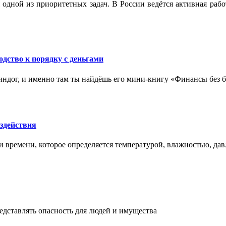
 одной из приоритетных задач. В России ведётся активная ра
одство к порядку с деньгами
ндог, и именно там ты найдёшь его мини‑книгу «Финансы без бо
здействия
и времени, которое определяется температурой, влажностью, дав
едставлять опасность для людей и имущества