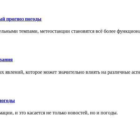
ый прогноз погоды
тельными темпами, метеостанции становятся всё более функцио
ования
х явлений, которое может значительно влиять на различные ас
погоды
ции, и это касается не только новостей, но и погоды.