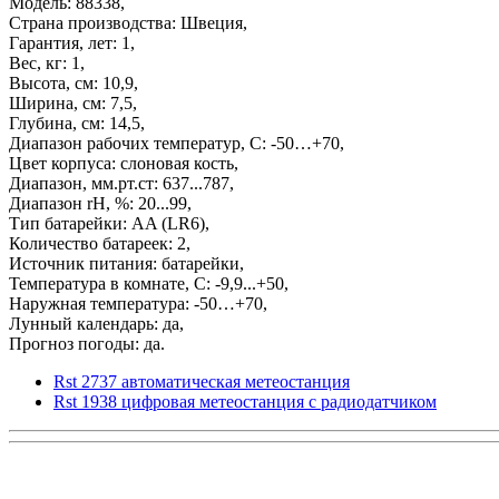
Модель: 88338,
Страна производства: Швеция,
Гарантия, лет: 1,
Вес, кг: 1,
Высота, см: 10,9,
Ширина, см: 7,5,
Глубина, см: 14,5,
Диапазон рабочих температур, С: -50…+70,
Цвет корпуса: слоновая кость,
Диапазон, мм.рт.ст: 637...787,
Диапазон rH, %: 20...99,
Тип батарейки: AA (LR6),
Количество батареек: 2,
Источник питания: батарейки,
Температура в комнате, С: -9,9...+50,
Наружная температура: -50…+70,
Лунный календарь: да,
Прогноз погоды: да.
Rst 2737 автоматическая метеостанция
Rst 1938 цифровая метеостанция с радиодатчиком