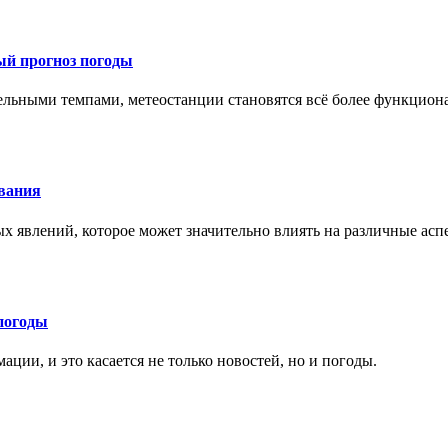
ый прогноз погоды
тельными темпами, метеостанции становятся всё более функцио
ования
х явлений, которое может значительно влиять на различные ас
погоды
ции, и это касается не только новостей, но и погоды.