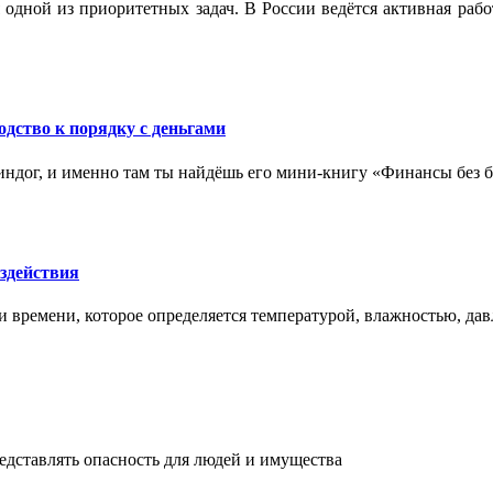
 одной из приоритетных задач. В России ведётся активная ра
одство к порядку с деньгами
ндог, и именно там ты найдёшь его мини‑книгу «Финансы без бо
здействия
и времени, которое определяется температурой, влажностью, дав
едставлять опасность для людей и имущества