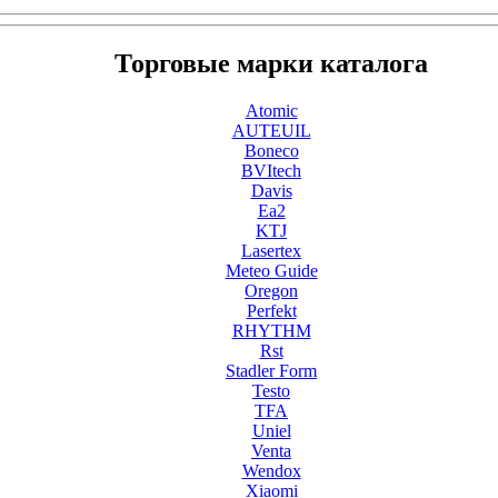
Торговые марки каталога
Atomic
AUTEUIL
Boneco
BVItech
Davis
Ea2
KTJ
Lasertex
Meteo Guide
Oregon
Perfekt
RHYTHM
Rst
Stadler Form
Testo
TFA
Uniel
Venta
Wendox
Xiaomi