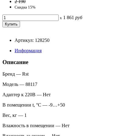
2 190
Скидка 15%
1 861
руб
x
Артикул: 128250
Информация
Описание
Бренд — Rst
Модель — 88117
Адаптер к 220В — Нет
В помещении t, °С — -9…+50
Вес, кг — 1
Влажность в помещении — Нет
Влажность за окном — Нет