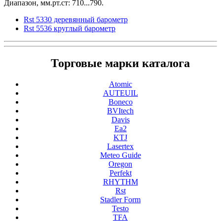
Диапазон, мм.рт.ст: 710...790.
Rst 5330 деревянный барометр
Rst 5536 круглый барометр
Торговые марки каталога
Atomic
AUTEUIL
Boneco
BVItech
Davis
Ea2
KTJ
Lasertex
Meteo Guide
Oregon
Perfekt
RHYTHM
Rst
Stadler Form
Testo
TFA