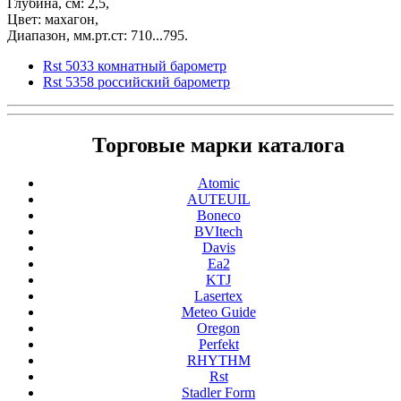
Глубина, см: 2,5,
Цвет: махагон,
Диапазон, мм.рт.ст: 710...795.
Rst 5033 комнатный барометр
Rst 5358 российский барометр
Торговые марки каталога
Atomic
AUTEUIL
Boneco
BVItech
Davis
Ea2
KTJ
Lasertex
Meteo Guide
Oregon
Perfekt
RHYTHM
Rst
Stadler Form