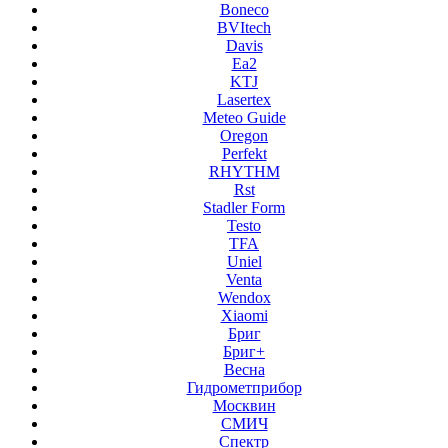
Boneco
BVItech
Davis
Ea2
KTJ
Lasertex
Meteo Guide
Oregon
Perfekt
RHYTHM
Rst
Stadler Form
Testo
TFA
Uniel
Venta
Wendox
Xiaomi
Бриг
Бриг+
Весна
Гидрометприбор
Москвин
СМИЧ
Спектр