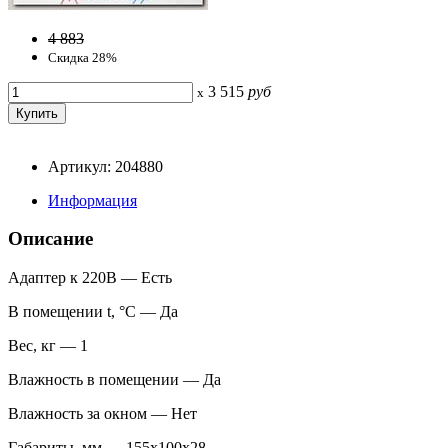
4 883
Скидка 28%
3 515
руб
x
Артикул: 204880
Информация
Описание
Адаптер к 220В — Есть
В помещении t, °С — Да
Вес, кг — 1
Влажность в помещении — Да
Влажность за окном — Нет
Габариты, мм — 155x100x28