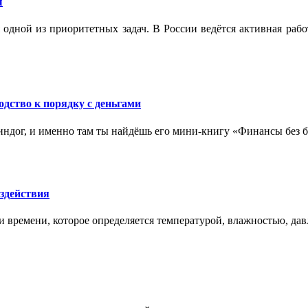
ы
 одной из приоритетных задач. В России ведётся активная ра
одство к порядку с деньгами
ндог, и именно там ты найдёшь его мини‑книгу «Финансы без бо
здействия
и времени, которое определяется температурой, влажностью, дав