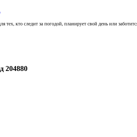
ь
тех, кто следит за погодой, планирует свой день или заботитс
д 204880