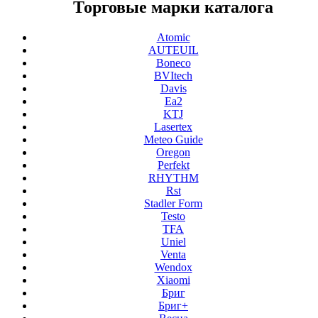
Торговые марки каталога
Atomic
AUTEUIL
Boneco
BVItech
Davis
Ea2
KTJ
Lasertex
Meteo Guide
Oregon
Perfekt
RHYTHM
Rst
Stadler Form
Testo
TFA
Uniel
Venta
Wendox
Xiaomi
Бриг
Бриг+