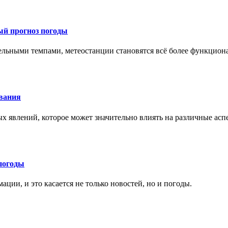
ый прогноз погоды
тельными темпами, метеостанции становятся всё более функцио
ования
х явлений, которое может значительно влиять на различные ас
погоды
ции, и это касается не только новостей, но и погоды.