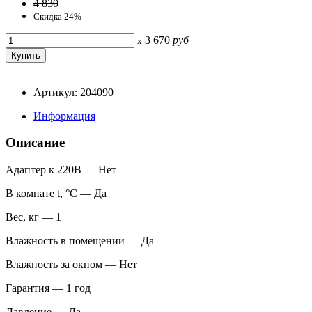
4 830
Скидка 24%
3 670
руб
x
Артикул: 204090
Информация
Описание
Адаптер к 220В — Нет
В комнате t, °С — Да
Вес, кг — 1
Влажность в помещении — Да
Влажность за окном — Нет
Гарантия — 1 год
Давление — Да