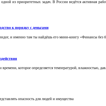
 одной из приоритетных задач. В России ведётся активная ра
одство к порядку с деньгами
ндог, и именно там ты найдёшь его мини‑книгу «Финансы без бо
здействия
и времени, которое определяется температурой, влажностью, дав
едставлять опасность для людей и имущества