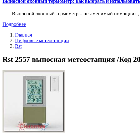
Выносной оконный термометр: как выбрать и использоват
Выносной оконный термометр – незаменимый помощник для 
Подробнее
Главная
Цифровые метеостанции
Rst
Rst 2557 выносная метеостанция /Код 2