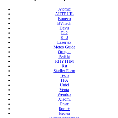
Atomic
AUTEUIL
Boneco
BVItech
Davis
Ea2
KTJ
Lasertex
Meteo Guide
Oregon
Perfekt
RHYTHM
Rst
Stadler Form
Testo
TFA
Uniel
Venta
Wendox
Xiaomi
Бриг
Бриг+
Весна