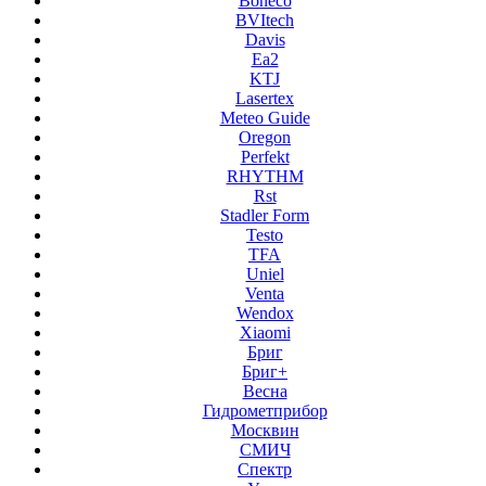
Boneco
BVItech
Davis
Ea2
KTJ
Lasertex
Meteo Guide
Oregon
Perfekt
RHYTHM
Rst
Stadler Form
Testo
TFA
Uniel
Venta
Wendox
Xiaomi
Бриг
Бриг+
Весна
Гидрометприбор
Москвин
СМИЧ
Спектр