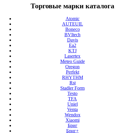
Торговые марки каталога
Atomic
AUTEUIL
Boneco
BVItech
Davis
Ea2
KTJ
Lasertex
Meteo Guide
Oregon
Perfekt
RHYTHM
Rst
Stadler Form
Testo
TFA
Uniel
Venta
Wendox
Xiaomi
Бриг
Бриг+