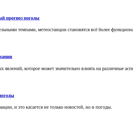
ый прогноз погоды
тельными темпами, метеостанции становятся всё более функцио
ования
х явлений, которое может значительно влиять на различные ас
погоды
ции, и это касается не только новостей, но и погоды.