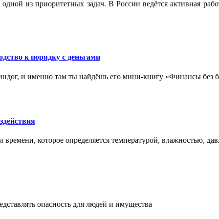
 одной из приоритетных задач. В России ведётся активная ра
одство к порядку с деньгами
ндог, и именно там ты найдёшь его мини‑книгу «Финансы без бо
здействия
и времени, которое определяется температурой, влажностью, дав
едставлять опасность для людей и имущества