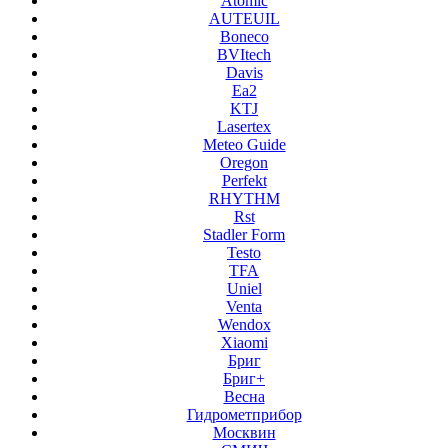
Atomic
AUTEUIL
Boneco
BVItech
Davis
Ea2
KTJ
Lasertex
Meteo Guide
Oregon
Perfekt
RHYTHM
Rst
Stadler Form
Testo
TFA
Uniel
Venta
Wendox
Xiaomi
Бриг
Бриг+
Весна
Гидрометприбор
Москвин