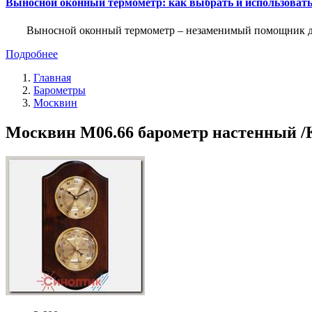
Выносной оконный термометр: как выбрать и использоват
Выносной оконный термометр – незаменимый помощник для 
Подробнее
Главная
Барометры
Москвин
Москвин М06.66 барометр настенный /К