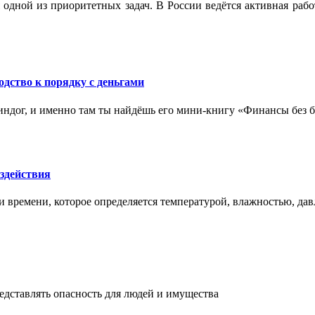
 одной из приоритетных задач. В России ведётся активная ра
одство к порядку с деньгами
ндог, и именно там ты найдёшь его мини‑книгу «Финансы без бо
здействия
и времени, которое определяется температурой, влажностью, дав
едставлять опасность для людей и имущества