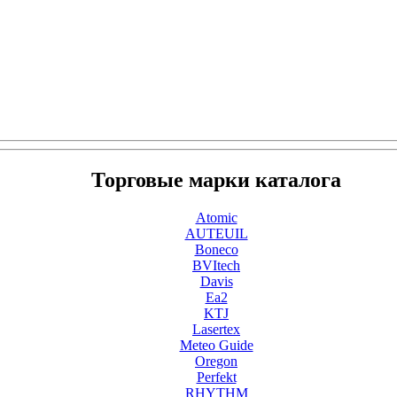
Торговые марки каталога
Atomic
AUTEUIL
Boneco
BVItech
Davis
Ea2
KTJ
Lasertex
Meteo Guide
Oregon
Perfekt
RHYTHM