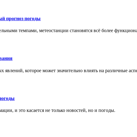
ый прогноз погоды
тельными темпами, метеостанции становятся всё более функцио
ования
х явлений, которое может значительно влиять на различные ас
погоды
ции, и это касается не только новостей, но и погоды.