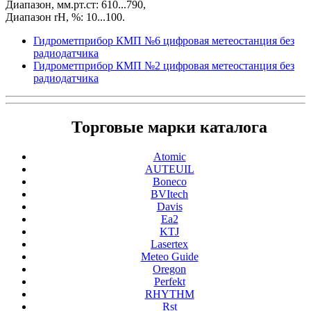
Диапазон, мм.рт.ст: 610...790,
Диапазон rH, %: 10...100.
Гидрометприбор КМП №6 цифровая метеостанция без
радиодатчика
Гидрометприбор КМП №2 цифровая метеостанция без
радиодатчика
Торговые марки каталога
Atomic
AUTEUIL
Boneco
BVItech
Davis
Ea2
KTJ
Lasertex
Meteo Guide
Oregon
Perfekt
RHYTHM
Rst