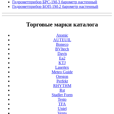
Гидрометприбор БРС-1М-3 барометр настенный
Гидрометприбор БОП-1М-2 барометр настенный
Торговые марки каталога
Atomic
AUTEUIL
Boneco
BVItech
Davis
Ea2
KTJ
Lasertex
Meteo Guide
Oregon
Perfekt
RHYTHM
Rst
Stadler Form
Testo
TFA
Uniel
Venta