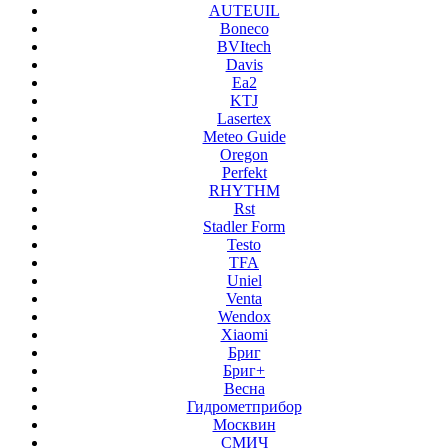
AUTEUIL
Boneco
BVItech
Davis
Ea2
KTJ
Lasertex
Meteo Guide
Oregon
Perfekt
RHYTHM
Rst
Stadler Form
Testo
TFA
Uniel
Venta
Wendox
Xiaomi
Бриг
Бриг+
Весна
Гидрометприбор
Москвин
СМИЧ