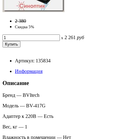
2 380
Скидка 5%
2 261
руб
x
Артикул: 135834
Информация
Описание
Бренд — BVItech
Модель — BV-417G
Адаптер к 220В — Есть
Вес, кг — 1
Влажность в помещении — Нет