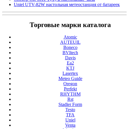
Uniel UTV-82W настольная метеостанция от батареек
Торговые марки каталога
Atomic
AUTEUIL
Boneco
BVItech
Davis
Ea2
KTJ
Lasertex
Meteo Guide
Oregon
Perfekt
RHYTHM
Rst
Stadler Form
Testo
TFA
Uniel
Venta