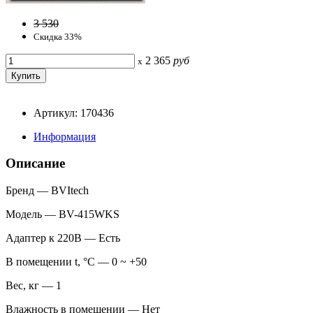
3 530
Скидка 33%
2 365
руб
x
Артикул: 170436
Информация
Описание
Бренд — BVItech
Модель — BV-415WKS
Адаптер к 220В — Есть
В помещении t, °С — 0 ~ +50
Вес, кг — 1
Влажность в помещении — Нет