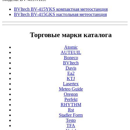
BVItech BV-415YKS компактная метеостанция
BVItech BV-415GKS настольная метеостанция
Торговые марки каталога
Atomic
AUTEUIL
Boneco
BVItech
Davis
Ea2
KTJ
Lasertex
Meteo Guide
Oregon
Perfekt
RHYTHM
Rst
Stadler Form
Testo
TFA