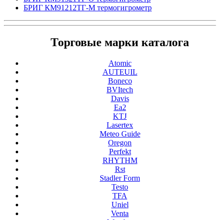
БРИГ КМ91212ТГ-М термогигрометр
Торговые марки каталога
Atomic
AUTEUIL
Boneco
BVItech
Davis
Ea2
KTJ
Lasertex
Meteo Guide
Oregon
Perfekt
RHYTHM
Rst
Stadler Form
Testo
TFA
Uniel
Venta