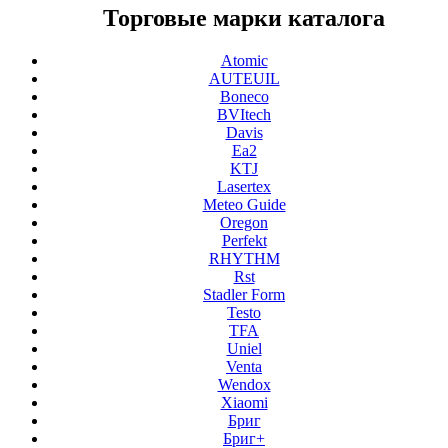
Торговые марки каталога
Atomic
AUTEUIL
Boneco
BVItech
Davis
Ea2
KTJ
Lasertex
Meteo Guide
Oregon
Perfekt
RHYTHM
Rst
Stadler Form
Testo
TFA
Uniel
Venta
Wendox
Xiaomi
Бриг
Бриг+