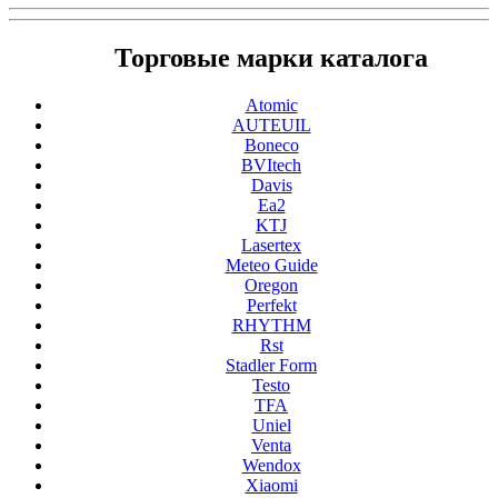
Торговые марки каталога
Atomic
AUTEUIL
Boneco
BVItech
Davis
Ea2
KTJ
Lasertex
Meteo Guide
Oregon
Perfekt
RHYTHM
Rst
Stadler Form
Testo
TFA
Uniel
Venta
Wendox
Xiaomi