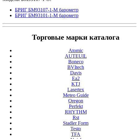
БРИГ БМ93107-1-М барометр
БРИГ БМ93101-1-М барометр
Торговые марки каталога
Atomic
AUTEUIL
Boneco
BVItech
Davis
Ea2
KTJ
Lasertex
Meteo Guide
Oregon
Perfekt
RHYTHM
Rst
Stadler Form
Testo
TFA