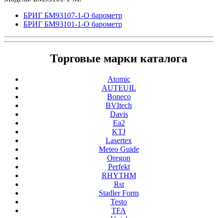
БРИГ БМ93107-1-О барометр
БРИГ БМ93101-1-О барометр
Торговые марки каталога
Atomic
AUTEUIL
Boneco
BVItech
Davis
Ea2
KTJ
Lasertex
Meteo Guide
Oregon
Perfekt
RHYTHM
Rst
Stadler Form
Testo
TFA