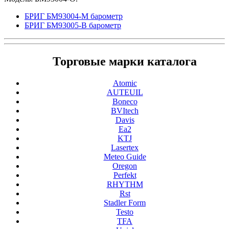
БРИГ БМ93004-М барометр
БРИГ БМ93005-В барометр
Торговые марки каталога
Atomic
AUTEUIL
Boneco
BVItech
Davis
Ea2
KTJ
Lasertex
Meteo Guide
Oregon
Perfekt
RHYTHM
Rst
Stadler Form
Testo
TFA