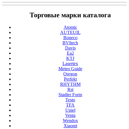
Торговые марки каталога
Atomic
AUTEUIL
Boneco
BVItech
Davis
Ea2
KTJ
Lasertex
Meteo Guide
Oregon
Perfekt
RHYTHM
Rst
Stadler Form
Testo
TFA
Uniel
Venta
Wendox
Xiaomi