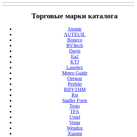
Торговые марки каталога
Atomic
AUTEUIL
Boneco
BVItech
Davis
Ea2
KTJ
Lasertex
Meteo Guide
Oregon
Perfekt
RHYTHM
Rst
Stadler Form
Testo
TFA
Uniel
Venta
Wendox
Xiaomi