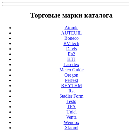
Торговые марки каталога
Atomic
AUTEUIL
Boneco
BVItech
Davis
Ea2
KTJ
Lasertex
Meteo Guide
Oregon
Perfekt
RHYTHM
Rst
Stadler Form
Testo
TFA
Uniel
Venta
Wendox
Xiaomi