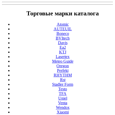
Торговые марки каталога
Atomic
AUTEUIL
Boneco
BVItech
Davis
Ea2
KTJ
Lasertex
Meteo Guide
Oregon
Perfekt
RHYTHM
Rst
Stadler Form
Testo
TFA
Uniel
Venta
Wendox
Xiaomi