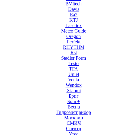
BVItech
Davis
Ea2
KTJ
Lasertex
Meteo Guide
Oregon
Perfekt
RHYTHM
Rst
Stadler Form
Testo
TFA
Uniel
Venta
Wendox
Xiaomi
Бриг
Бриг+
Весна
Гидрометприбор
Москвин
СМИЧ
Спектр
Утес