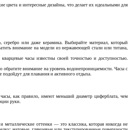
кие цвета и интересные дизайны, что делает их идеальными для
о, серебро или даже керамика. Выбирайте материал, который
ратить внимание на модели из нержавеющей стали или титана,
 кварцевые часы известны своей точностью и доступностью.
но обратите внимание на уровень водонепроницаемости. Часы с
 подойдут для плавания и активного отдыха.
 часы, как правило, имеют меньший диаметр циферблата, чем
рции руки.
и металлические оттенки — это классика, которая никогда не
делку: матовые, глянцевые или текстурированные поверхности