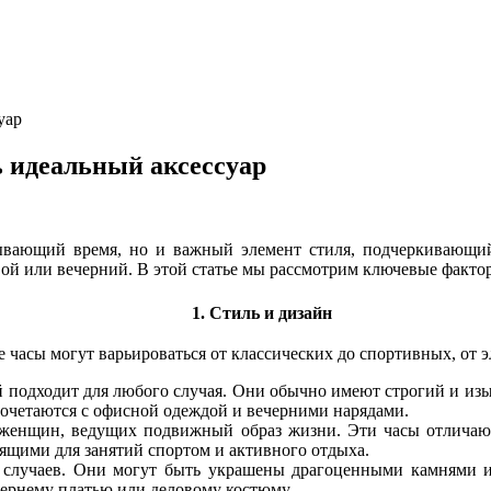
уар
 идеальный аксессуар
ывающий время, но и важный элемент стиля, подчеркивающи
вой или вечерний. В этой статье мы рассмотрим ключевые факто
1. Стиль и дизайн
часы могут варьироваться от классических до спортивных, от э
 подходит для любого случая. Они обычно имеют строгий и изы
очетаются с офисной одеждой и вечерними нарядами.
женщин, ведущих подвижный образ жизни. Эти часы отличаю
дящими для занятий спортом и активного отдыха.
 случаев. Они могут быть украшены драгоценными камнями и 
чернему платью или деловому костюму.