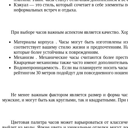
Кэжуал — это стиль, который сочетает в себе элементы п
неформальных встреч и отдыха.
При выборе часов важным аспектом является качество. Х
Материалы корпуса . Часы могут быть изготовлены из
соответствует вашему стилю жизни и предпочтениям. На
которые более устойчивы к повреждениям.
Механизм . Механические часы считаются более прест
Кварцевые механизмы также часто имеют дополнительные
Водонепроницаемость . Если вы планируете носить часы
рейтингом 30 метров подойдут для повседневного ношени
Не менее важным фактором является размер и форма час
мужские, и могут быть как круглыми, так и квадратными. При 
Цветовая палитра часов может варьироваться от классич
выйдет из моды. Яркие цвета и уникальные отделки могут до