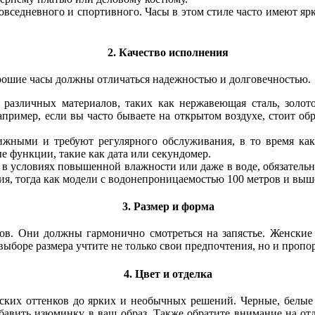
овседневного и спортивного. Часы в этом стиле часто имеют яр
2. Качество исполнения
орошие часы должны отличаться надежностью и долговечностью.
 различных материалов, таких как нержавеющая сталь, золот
пример, если вы часто бываете на открытом воздухе, стоит об
ижными и требуют регулярного обслуживания, в то время как
 функции, такие как дата или секундомер.
 в условиях повышенной влажности или даже в воде, обязатель
я, тогда как модели с водонепроницаемостью 100 метров и выше
3. Размер и форма
ов. Они должны гармонично смотреться на запястье. Женские
выборе размера учтите не только свои предпочтения, но и пропо
4. Цвет и отделка
еских оттенков до ярких и необычных решений. Черные, белые 
бавить изюминку в ваш образ. Также обратите внимание на от