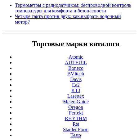
Термометры с радиодатчиком: беспроводной контроль
температуры для комфорта и безопасности
Четыре такта против двух: как выбрать лодочный
мотор?
Торговые марки каталога
Atomic
AUTEUIL
Boneco
BVItech
Davis
Ea2
KTJ
Lasertex
Meteo Guide
Oregon
Perfekt
RHYTHM
Rst
Stadler Form
Testo